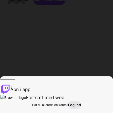
Åbn i app
Fortsæt med web
Log ind
Har du allerede en konto?
Hjem
Gennemse
Aktivitet
Profil