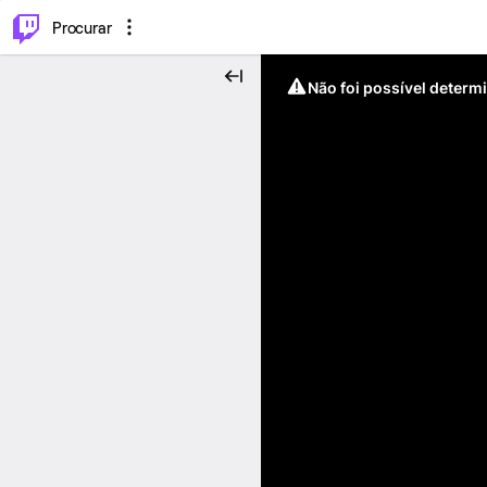
.
⌥
P
Procurar
Não foi possível determ