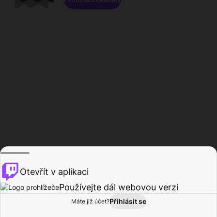
Otevřít v aplikaci
Používejte dál webovou verzi
Přihlásit se
Máte již účet?
Domů
Procházet
Aktivita
Profil