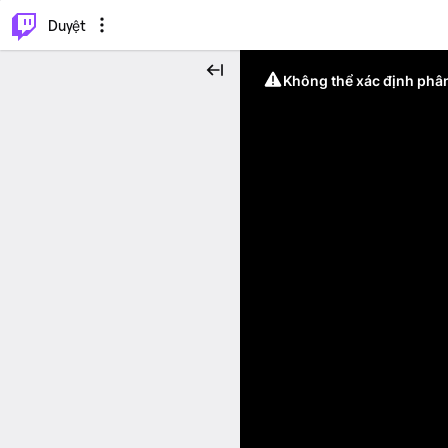
.
⌥
P
Duyệt
Không thể xác định phân