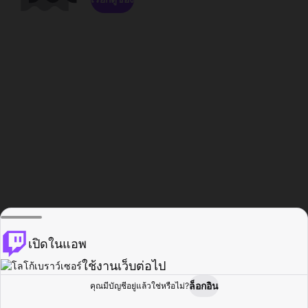
เปิดในแอพ
ใช้งานเว็บต่อไป
ล็อกอิน
คุณมีบัญชีอยู่แล้วใช่หรือไม่?
หน้าแรก
เรียกดู
กิจกรรม
โปรไฟล์