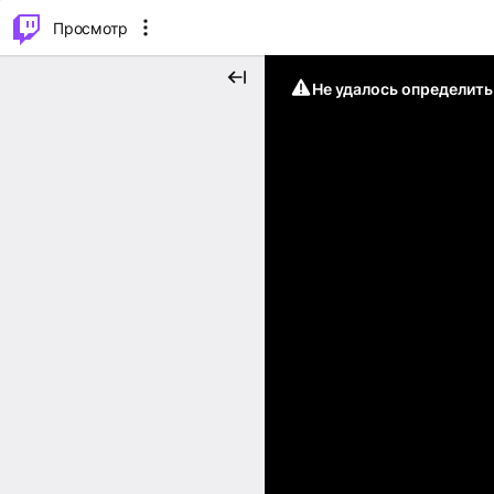
.
⌥
P
Просмотр
Не удалось определит