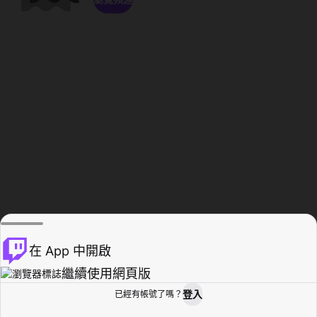
在 App 中開啟
繼續使用網頁版
登入
已經有帳號了嗎？
創作者基地
瀏覽
活動紀錄
個人檔案