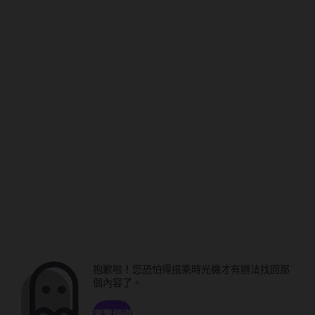
抱歉啦！您恐怕得搭乘時光機才有辦法找回那
個內容了。
瀏覽頻道