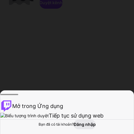
Duyệt kênh
Mở trong Ứng dụng
Tiếp tục sử dụng web
Đăng nhập
Bạn đã có tài khoản?
Trang chủ
Duyệt
Hoạt động
Hồ sơ