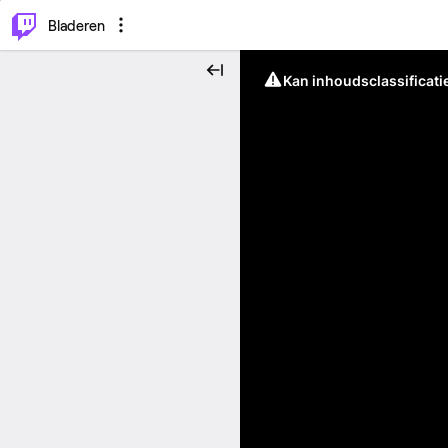
⌥
P
Bladeren
Kan inhoudsclassificati