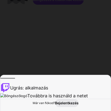
Ugrás: alkalmazás
Továbbra is használd a netet
Bejelentkezés
Már van fiókod?
Főoldal
Böngészés
Tevékenység
Profil