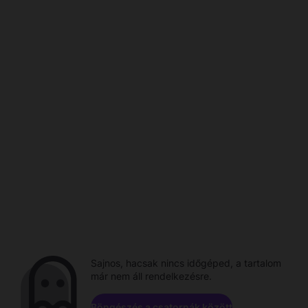
Sajnos, hacsak nincs időgéped, a tartalom
már nem áll rendelkezésre.
Böngészés a csatornák között