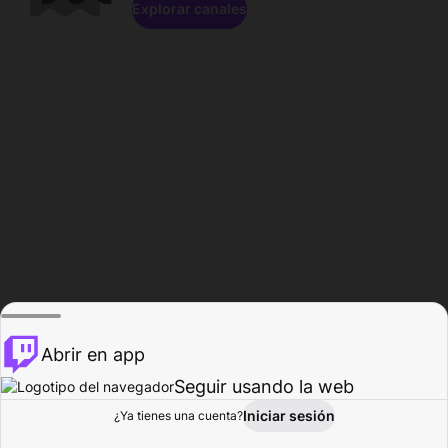
Explorar canales
Abrir en app
Seguir usando la web
Iniciar sesión
Página del
¿Ya tienes una cuenta?
Explorar
Actividad
Perfil
Creador