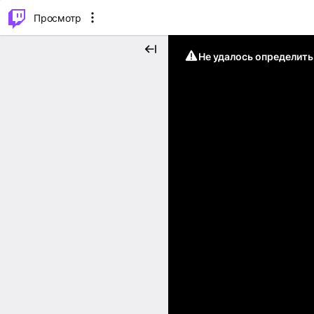
.
⌥
P
Просмотр
Не удалось определит