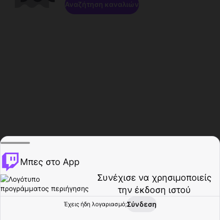
Αναζήτηση καναλιών
Μπες στο App
Συνέχισε να χρησιμοποιείς
την έκδοση ιστού
Σύνδεση
Έχεις ήδη λογαριασμό;
Αρχική σελίδα
Περιήγηση
Δραστηριότητα
Προφίλ