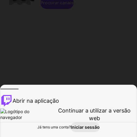
Procurar canais
Abrir na aplicação
Continuar a utilizar a versão
web
Iniciar sessão
Já tens uma conta?
Página inicial
Procurar
Atividade
Perfil