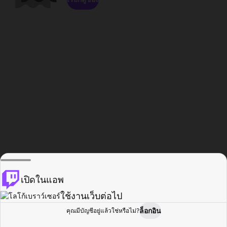
เปิดในแอพ
ใช้งานเว็บต่อไป
ล็อกอิน
คุณมีบัญชีอยู่แล้วใช่หรือไม่?
หน้าแรก
เรียกดู
กิจกรรม
โปรไฟล์