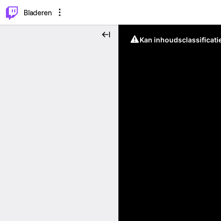
⌥
P
Bladeren
Kan inhoudsclassificati