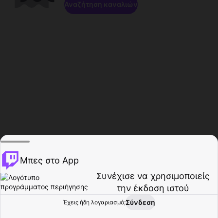
Αναζήτηση καναλιών
Μπες στο App
Συνέχισε να χρησιμοποιείς
την έκδοση ιστού
Σύνδεση
Έχεις ήδη λογαριασμό;
Αρχική σελίδα
Περιήγηση
Δραστηριότητα
Προφίλ