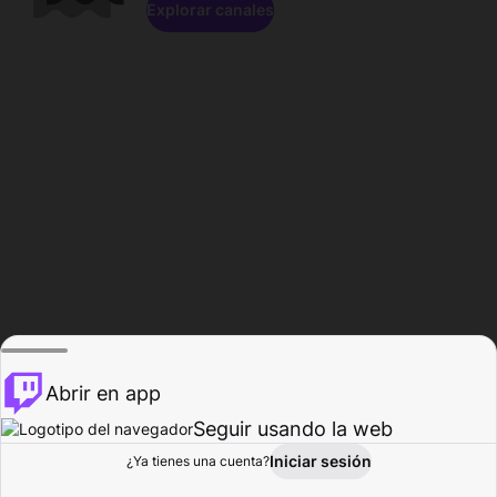
Explorar canales
Abrir en app
Seguir usando la web
Iniciar sesión
Página del
¿Ya tienes una cuenta?
Explorar
Actividad
Perfil
Creador