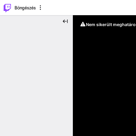
⌥
P
Böngészés
Nem sikerült meghatáro