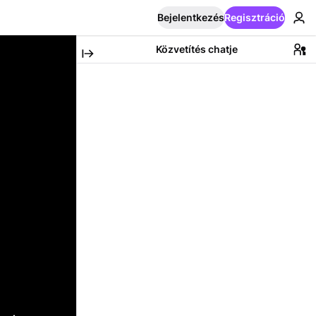
Bejelentkezés
Regisztráció
Közvetítés chatje