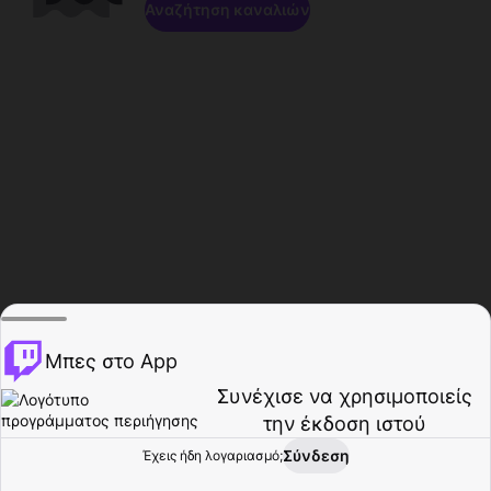
Αναζήτηση καναλιών
Μπες στο App
Συνέχισε να χρησιμοποιείς
την έκδοση ιστού
Σύνδεση
Έχεις ήδη λογαριασμό;
Αρχική σελίδα
Περιήγηση
Δραστηριότητα
Προφίλ