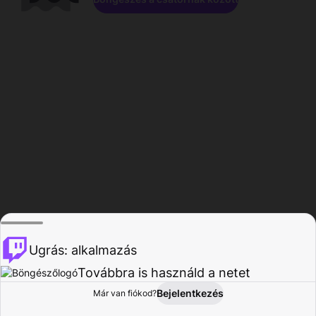
Ugrás: alkalmazás
Továbbra is használd a netet
Bejelentkezés
Már van fiókod?
Főoldal
Böngészés
Tevékenység
Profil