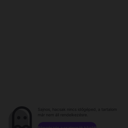
Sajnos, hacsak nincs időgéped, a tartalom
már nem áll rendelkezésre.
Böngészés a csatornák között