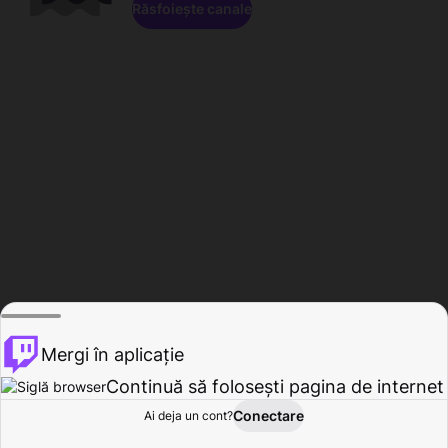
Răsfoiește canale
Mergi în aplicație
Continuă să folosești pagina de internet
Conectare
Ai deja un cont?
Acasă
Răsfoire
Activitate
Profil