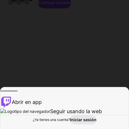
Explorar canales
Abrir en app
Seguir usando la web
Iniciar sesión
Página del
¿Ya tienes una cuenta?
Explorar
Actividad
Perfil
Creador