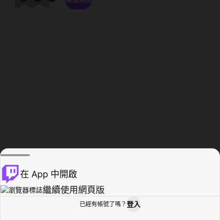
在 App 中開啟
繼續使用網頁版
登入
已經有帳號了嗎？
創作者基地
瀏覽
活動紀錄
個人檔案