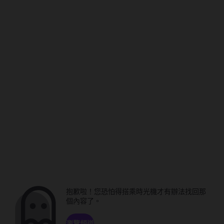
抱歉啦！您恐怕得搭乘時光機才有辦法找回那
個內容了。
瀏覽頻道