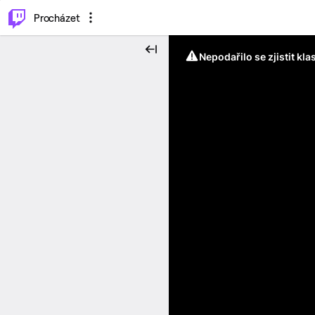
..
⌥
P
Procházet
Nepodařilo se zjistit kla