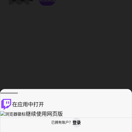
在应用中打开
继续使用网页版
登录
已拥有账户？
主页
浏览
活动纪录
个人资料