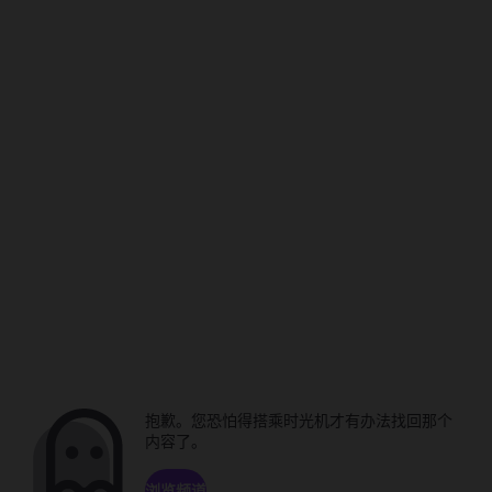
抱歉。您恐怕得搭乘时光机才有办法找回那个
内容了。
浏览频道