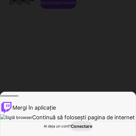
Răsfoiește canale
Mergi în aplicație
Continuă să folosești pagina de internet
Conectare
Ai deja un cont?
Acasă
Răsfoire
Activitate
Profil