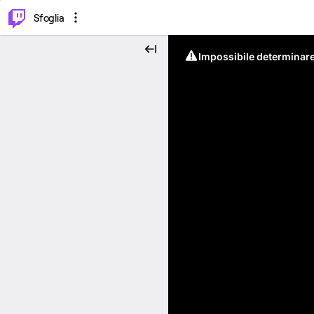
⌥
P
Sfoglia
Impossibile determinare