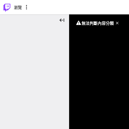
⌥
P
瀏覽
無法判斷內容分類