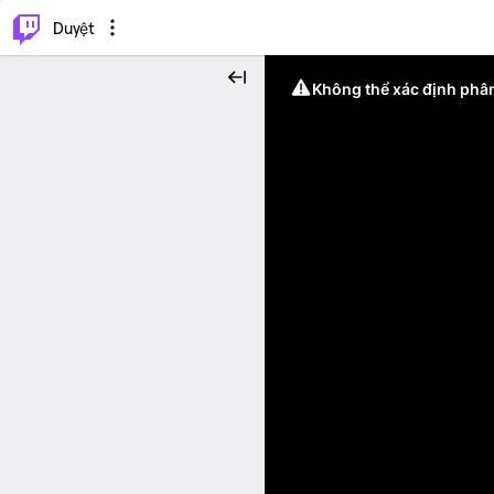
.
⌥
P
Duyệt
Không thể xác định phân