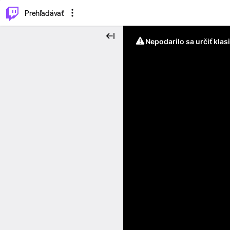
..
⌥
P
Prehľadávať
Nepodarilo sa určiť klas