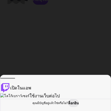
เปิดในแอพ
ใช้งานเว็บต่อไป
ล็อกอิน
คุณมีบัญชีอยู่แล้วใช่หรือไม่?
หน้าแรก
เรียกดู
กิจกรรม
โปรไฟล์