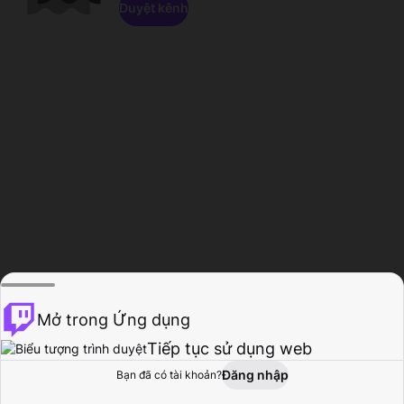
Duyệt kênh
Mở trong Ứng dụng
Tiếp tục sử dụng web
Đăng nhập
Bạn đã có tài khoản?
Trang chủ
Duyệt
Hoạt động
Hồ sơ