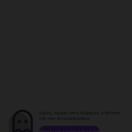
Sajnos, hacsak nincs időgéped, a tartalom
már nem áll rendelkezésre.
Böngészés a csatornák között