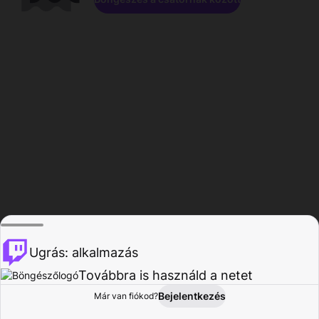
Ugrás: alkalmazás
Továbbra is használd a netet
Bejelentkezés
Már van fiókod?
Főoldal
Böngészés
Tevékenység
Profil