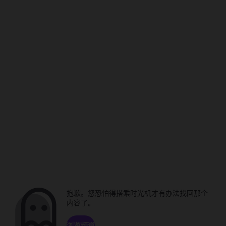
抱歉。您恐怕得搭乘时光机才有办法找回那个
内容了。
浏览频道