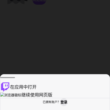
在应用中打开
继续使用网页版
登录
已拥有账户？
主页
浏览
活动纪录
个人资料