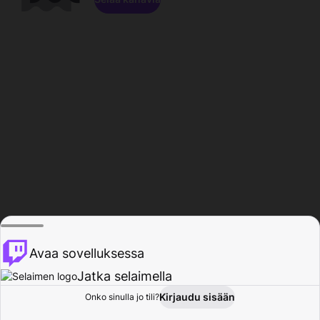
Avaa sovelluksessa
Jatka selaimella
Kirjaudu sisään
Onko sinulla jo tili?
Koti
Selaa
Toiminta
Profiili