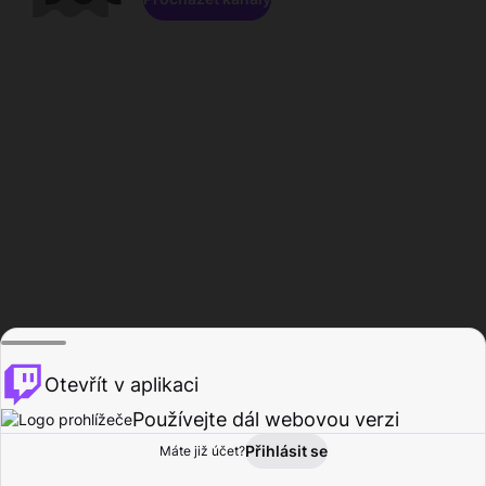
Otevřít v aplikaci
Používejte dál webovou verzi
Přihlásit se
Máte již účet?
Domů
Procházet
Aktivita
Profil