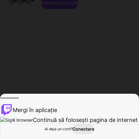
Răsfoiește canale
Mergi în aplicație
Continuă să folosești pagina de internet
Conectare
Ai deja un cont?
Acasă
Răsfoire
Activitate
Profil