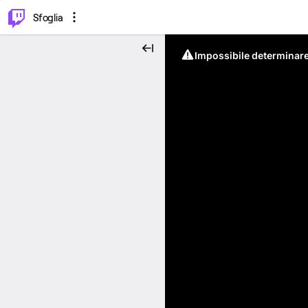
⌥
P
Sfoglia
Impossibile determinare