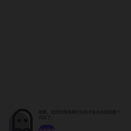
抱歉。您恐怕得搭乘时光机才有办法找回那个
内容了。
浏览频道