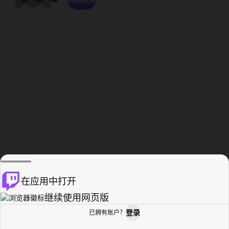
在应用中打开
继续使用网页版
登录
已拥有账户？
主页
浏览
活动纪录
个人资料