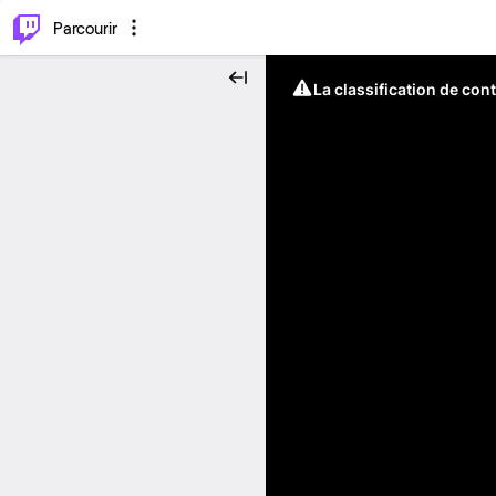
⌥
P
Parcourir
La classification de con