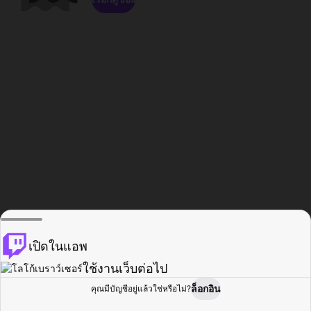
เปิดในแอพ
ใช้งานเว็บต่อไป
ล็อกอิน
คุณมีบัญชีอยู่แล้วใช่หรือไม่?
หน้าแรก
เรียกดู
กิจกรรม
โปรไฟล์