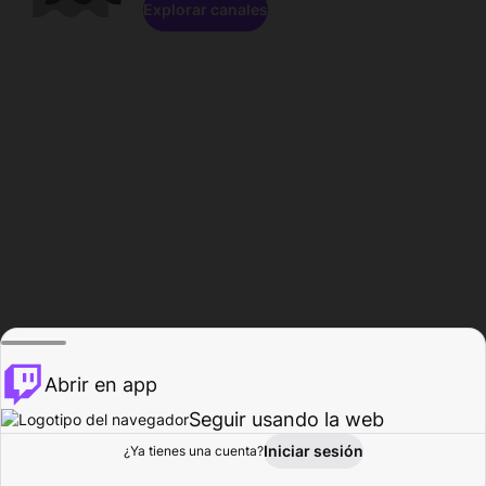
Explorar canales
Abrir en app
Seguir usando la web
Iniciar sesión
Página del
¿Ya tienes una cuenta?
Explorar
Actividad
Perfil
Creador