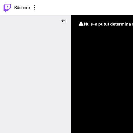
⌥
P
Răsfoire
Nu s-a putut determina c