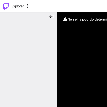
⌥
P
Explorar
No se ha podido determin