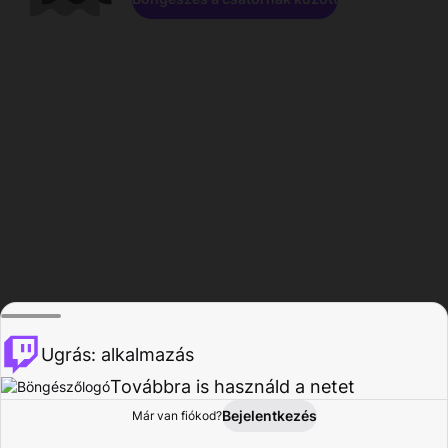
Ugrás: alkalmazás
Továbbra is használd a netet
Bejelentkezés
Már van fiókod?
Főoldal
Böngészés
Tevékenység
Profil