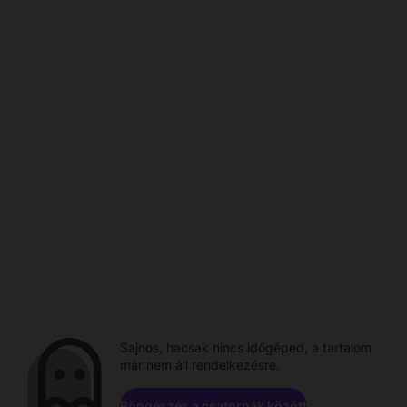
Sajnos, hacsak nincs időgéped, a tartalom
már nem áll rendelkezésre.
Böngészés a csatornák között