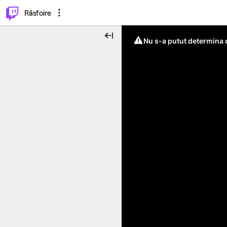
⌥
P
Răsfoire
Nu s-a putut determina c