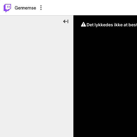
⌥
P
Gennemse
Det lykkedes ikke at be