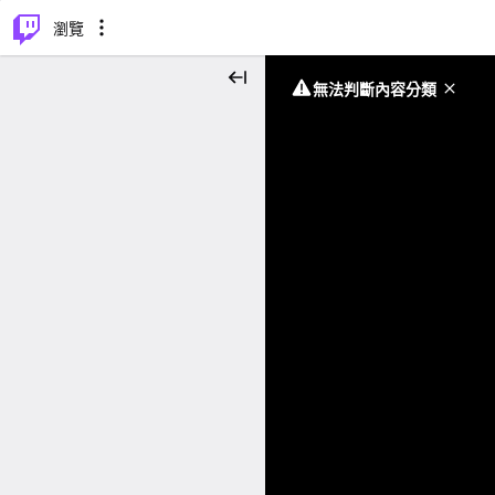
⌥
P
瀏覽
無法判斷內容分類