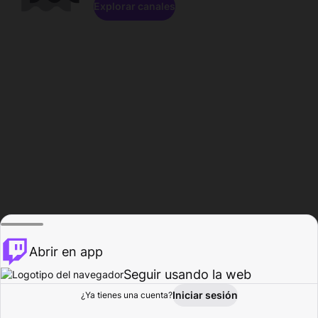
Explorar canales
Abrir en app
Seguir usando la web
Iniciar sesión
Página del
¿Ya tienes una cuenta?
Explorar
Actividad
Perfil
Creador